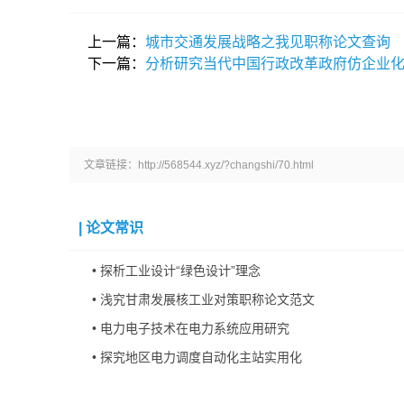
上一篇：
城市交通发展战略之我见职称论文查询
下一篇：
分析研究当代中国行政改革政府仿企业
文章链接：http://568544.xyz/?changshi/70.html
|
论文常识
•
探析工业设计“绿色设计”理念
•
浅究甘肃发展核工业对策职称论文范文
•
电力电子技术在电力系统应用研究
•
探究地区电力调度自动化主站实用化