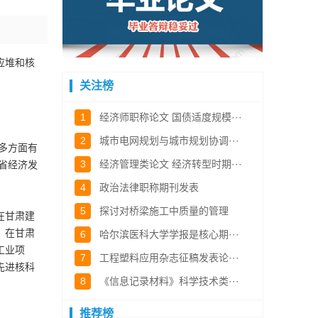
应堆和核
关注榜
1
经济师职称论文 国债适度规模···
2
城市电网规划与城市规划协调···
多方面有
3
经济管理类论文 经济转型时期···
省经济发
4
政治法律职称期刊发表
5
探讨对桥梁施工中质量的管理
在甘肃建
，在甘肃
6
哈尔滨医科大学学报是核心期···
工业项
7
工程塑料应用杂志征稿发表论···
先进核科
8
《信息记录材料》科学技术类···
推荐榜