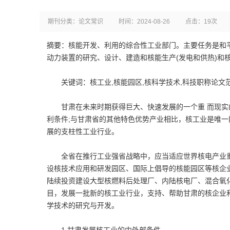
期刊分类：论文常识
时间：2024-08-26
点击：19次
摘要：核能开发、利用的综合性工业部门。主要任务是和
动力装置的研究、设计、建造和核能生产(发电和供热)和
关键词：核工业,核能园区,核科学技术,科技职称论文
甘肃在未来时期获得巨大、快速发展的一个重 而现实
利条件;与甘肃省的其他特色优势产业相比，核工业是唯
展的支柱性工业行业。
全省在推行工业强省战略中，应当适应世界核电产业重
设核技术应用和研发园区、国际上倡导的核能园区等核企
陆续投资建设大型核燃料后处理厂、内陆核电厂、混合氧
目，发展一批新的核工业行业，支持、帮助甘肃的核企业
学技术的研究与开发。