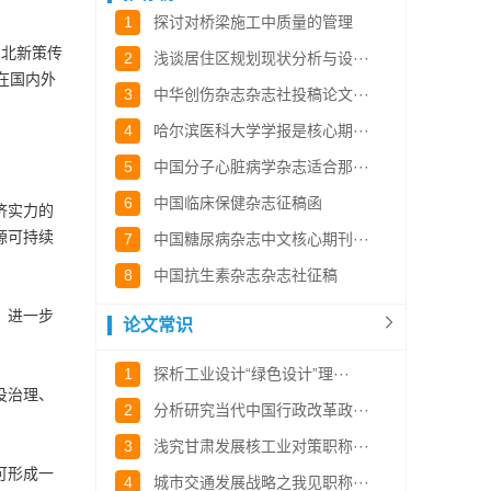
1
探讨对桥梁施工中质量的管理
湖北新策传
2
浅谈居住区规划现状分析与设···
在国内外
3
中华创伤杂志杂志社投稿论文···
4
哈尔滨医科大学学报是核心期···
5
中国分子心脏病学杂志适合那···
6
中国临床保健杂志征稿函
济实力的
源可持续
7
中国糖尿病杂志中文核心期刊···
8
中国抗生素杂志杂志社征稿
、进一步
论文常识
1
探析工业设计“绿色设计”理···
役治理、
2
分析研究当代中国行政改革政···
3
浅究甘肃发展核工业对策职称···
可形成一
4
城市交通发展战略之我见职称···