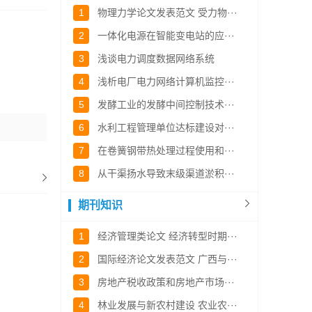
1
物理力学论文发表范文 受力物···
2
一体化电源在智能变电站的应···
3
浅谈电力调度数据网络系统
4
浅析电厂电力网络计算机监控···
5
发酵工业的发酵中间控制技术···
6
水利工程管理单位达标建设对···
7
在卷簧钢带热处理过程使用和···
8
从干渠扬水导致末级渠道淤积···
期刊知识
1
经济管理类论文 经济转型时期···
2
国际经济论文发表范文 广西与···
3
房地产税收政策和房地产市场···
4
林业发展与新农村建设 农业农···