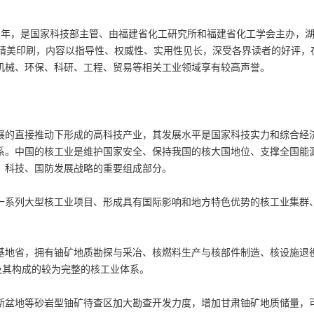
2年，是国家科技部主管、由福建省化工研究所和福建省化工学会主办，
，精美印刷，内容以指导性、权威性、实用性见长，深受各界读者的好评，
机械、环保、科研、工程、贸易等相关工业领域享有较高声誉。
的直接推动下形成的高科技产业，其发展水平是国家科技实力和综合经
系。中国的核工业是维护国家安全、保持我国的核大国地位、支撑全国能
、科技、国防发展战略的重要组成部分。
系列大型核工业项目、形成具有国际影响和地方特色优势的核工业集群
地省，拥有铀矿地质勘探与采冶、核燃料生产与核部件制造、核设施退
及其构成的较为完整的核工业体系。
盆地等砂岩型铀矿待查区加大勘查开发力度，增加甘肃铀矿地质储量，