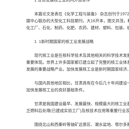
1.甘肃发展核工业的内外部条件
本篇论文发表在《化学工程与装备》 杂志创刊于197
媒中心联办的大型化工科技期刊，大16开本，图文并茂
化工厂、石化、制药、化肥、农药、建材、塑料、包装、
1. 1新时期国家的核工业发展战略
现代核工业是在核科学技术及其他相关的科学技术发展
重要体现。世界上许多国家都已建立起了完整的核工业体
发展的重要战略产业。加快发展核工业是新时期国家经济
与国内其他地区相比，甘肃具有在今后几十年间建设一
加快发展核工业的良好基础条件。
甘肃是我国建设最早、发展最快、规模最大的核工业基
乏燃料后处理(已建成实验工厂)及核技术应用等重要行业
围绕北山和西秦岭等铀矿远景区、潮水盆地、鄂尔多斯