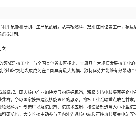
平利用核能和研制、生产核武器。从事核燃料、放射性同位素生产，核反
核武器研制。
范文
的领域是核工业。与全国其他省市区相比，甘肃具有大规模发展核工业的
一能够超常规地发展成为在全国具有最大规模、独特优势并能够有效带动全
新崛起、国内核电产业加快发展的极好机遇，积极支持中核集团等企业
业集群，争取国家按照建设核能园区的思路，将核工业战略重点放在甘肃
化物燃料元件制造厂以及核供热、核技术应用、核装备制造等大中小型核
和科研机构、大专院校主动参与国内外先进核电站和可控热核聚变电站等