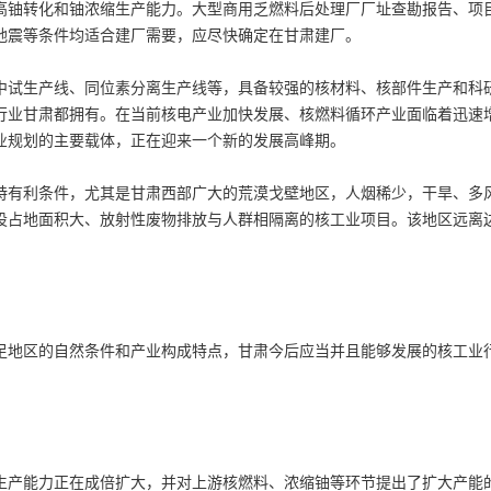
高铀转化和铀浓缩生产能力。大型商用乏燃料后处理厂厂址查勘报告、项
地震等条件均适合建厂需要，应尽快确定在甘肃建厂。
试生产线、同位素分离生产线等，具备较强的核材料、核部件生产和科
行业甘肃都拥有。在当前核电产业加快发展、核燃料循环产业面临着迅速
业规划的主要载体，正在迎来一个新的发展高峰期。
有利条件，尤其是甘肃西部广大的荒漠戈壁地区，人烟稀少，干旱、多
设占地面积大、放射性废物排放与人群相隔离的核工业项目。该地区远离
地区的自然条件和产业构成特点，甘肃今后应当并且能够发展的核工业
产能力正在成倍扩大，并对上游核燃料、浓缩铀等环节提出了扩大产能