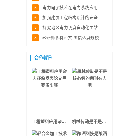
5
电力电子技术在电力系统应用···
6
加强建筑工程结构设计的安全···
7
探究地区电力调度自动化主站···
8
经济师职称论文 国债适度规模···
合作期刊
工程塑料应用杂志征稿发表论文需要多少钱
机械传动是不是核心级的期刊杂志呢