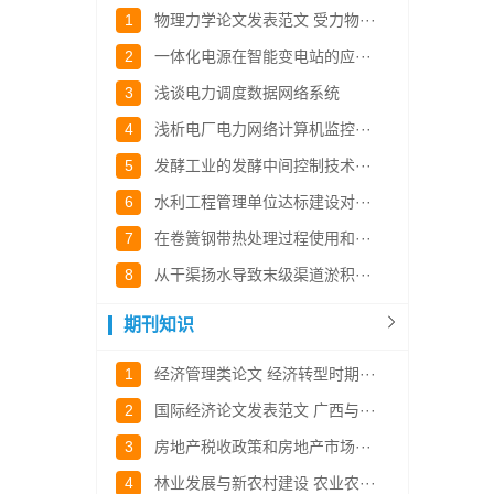
1
物理力学论文发表范文 受力物···
2
一体化电源在智能变电站的应···
3
浅谈电力调度数据网络系统
4
浅析电厂电力网络计算机监控···
5
发酵工业的发酵中间控制技术···
6
水利工程管理单位达标建设对···
7
在卷簧钢带热处理过程使用和···
8
从干渠扬水导致末级渠道淤积···
期刊知识
1
经济管理类论文 经济转型时期···
2
国际经济论文发表范文 广西与···
3
房地产税收政策和房地产市场···
4
林业发展与新农村建设 农业农···