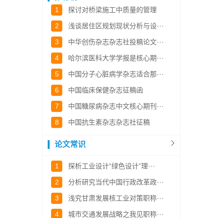
1
探讨对桥梁施工中质量的管理
2
浅谈居住区规划现状分析与设···
3
中华创伤杂志杂志社投稿论文···
4
哈尔滨医科大学学报是核心期···
5
中国分子心脏病学杂志适合那···
6
中国临床保健杂志征稿函
7
中国糖尿病杂志中文核心期刊···
8
中国抗生素杂志杂志社征稿
论文常识
1
探析工业设计“绿色设计”理···
2
分析研究当代中国行政改革政···
3
浅究甘肃发展核工业对策职称···
4
城市交通发展战略之我见职称···