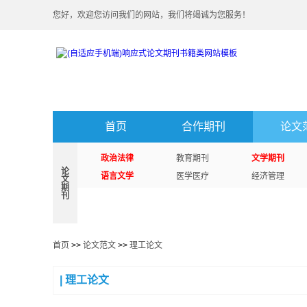
您好，欢迎您访问我们的网站，我们将竭诚为您服务！
首页
合作期刊
论文
政治法律
教育期刊
文学期刊
论
语言文学
医学医疗
经济管理
文
期
刊
首页
>>
论文范文
>>
理工论文
|
理工论文