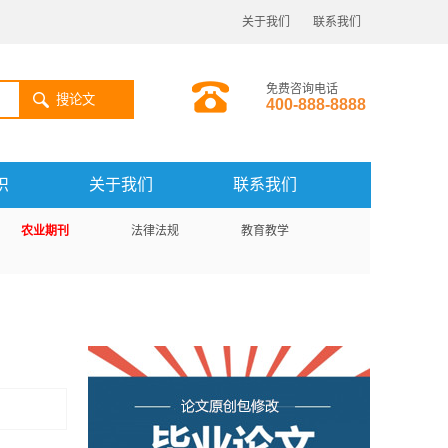
关于我们
联系我们
免费咨询电话
搜论文
400-888-8888
识
关于我们
联系我们
农业期刊
法律法规
教育教学