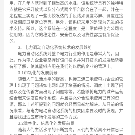
用，在几年内就得到了相当高的水准。该系统所具有的独特特
点就是它把开放式以及分布式两个平台融合在了一起，并在一
定程度上实现了一些比较发达的手段诸如调度彩屏、调度连接
以及调度卫星定位等等。另外，该系统采用的是较为先进的技
术支持。所以，这个系统在一定程度上是非常值得电力公司去
使用的，因为它的稳定性、安全性以及可靠性都是有所保证
的。
3、电力调动自动化系统技术的发展趋势
电力自动化系统对整个电力行业的作用是非常大的，因
此，作为电力企业要掌握好该门技术并对其技术的发展趋势要
有所了解，使其能够应用在我们的以后的企业的管理上。
3.1市场化的发展前景
随着人们生活水平的提高，也接二连三地使电力企业的管
理上出现了问题诸如电网出现了堵塞的情况、调度上出现了问
题以及在传输方面出现了问题等等。若能够将电力的试产运营
结合起来调度自动化系统，并且要充分合理地使用已有的资
源，那么上述所提到的问题就会轻而易举地解决。从目前的情
况来看，与电力电动自动化系统的相关因素要及时的发现，并
且要找出适应市场化发展的工作方式。
3.2数字化、信息化的发展前景
随着人们生活水平的不断提高，人们的生活离不开信息以