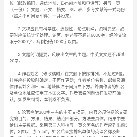
位（邮政编码、通信地址、E-mail地址和电话等）另写一页
（一份）；文题、正文、摘要、图、表、参考文献等一式两份
（照片不可用复印件）一并投来。
2.文稿应具有科学性、逻辑性，论点明确，资料完整，必
要时应做统计学处理。论著、综述等不超过6000字，经验交流
限于2000字，病例报告1000字以内。
3.文题简明扼要，反映出文章的主题。中英文文题不超过
20字。
4.作者姓名（修改稿时）在文题下按序排列，不超过6位，
排序应在投稿时确定，不再作更动；作者单位名称、邮编及通
信作者姓名和E-mail地址脚注于同页左下方。外国作者的姓名
及单位地址应使用其本国文字。作者署名问题请在发稿前确
认，如发生纠纷，本刊概不负责。
5.论著需附300字左右的中英文摘要，内容必须包括论文研
究的目的、方法、结果、结论四部分。方法要具体，结果中要
给出主要数据。采用第三人称撰写。英文署名的作者应列出前3
位，3位以上加“etal”，姓名后直接排出单位的英译名称及邮