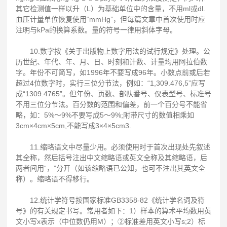
其它检测值一样以升（L）为基础单位中的含量，不用ml或dl.
血压计量单位恢复使用“mmHg”，但每篇文章中首次使用时应
注明与kPa的换算系数。量的符号一律用斜体字母。
10.数字按《关于出版物上数字用法的试行规定》处理。公
历世纪、年代、年、月、日、时刻和计数、计量均用阿拉伯数
字。年份不可简写，如1996年不要写成96年。小数点前或后若
超过4位数字时，实行三位分节法，例如：“1,309.476,5”应写
成“1309.4765”。但年份、页数、部队番号、仪表型号、标准号
不用三位分节法。百分数的范围和偏差，前一个百分号不能省
略，如：5%～9%不要写成5～9%;附带尺寸的数值相乘如
3cm×4cm×5cm,不能写成3×4×5cm3.
11.缩略语文中尽量少用。必须使用时于首次出现处先叙述
其全称，然后括号注出中文缩略语或英文全称及其缩略语，后
两者间用“，”分开（如该缩略语已公知，也可不注出其英文全
称）。缩略语不得移行。
12.统计学符号按国家标准GB3358-82《统计学名词及符
号》的有关规定书写。常用者如下：1）样本的算术平均数用英
文小写x表示（中位数仍用M）；②标准差用英文小写s;2）标