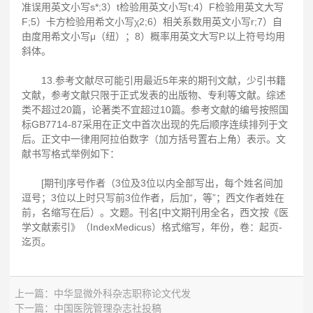
准误用英文小写s*;3）t检验用英文小写t;4）F检验用英文大写
F;5）卡方检验用希文小写χ2;6）相关系数用英文小写r;7）自
由度用希文小写μ（纽）；8）概率用英文大写P.以上符号均用
斜体。
13.参考文献尽可能引用最近5年来的期刊文献，少引书籍
文献，参考文献只限于正式发表的出版物、专利等文献。综述
类不超过20篇，论著类不宜超过10篇。参考文献的编号按照国
标GB7714-87采用在正文中首次出现的先后顺序连续排列于文
后。正文中一律用阿拉伯数字（加方括号置右上角）表示。文
献书写格式举例如下：
[期刊]序号作者（3位及3位以内全部写出，每个姓名间加
逗号；3位以上时只写前3位作者，后加“，等”；西文作者姓在
前，名缩写在后）。文题。刊名[中文期刊用全名，西文按《医
学文献索引》（IndexMedicus）格式缩写，年份，卷：起页-
迄页。
上一篇：
中华显微外科杂志职称论文代发
下一篇：
中国医院管理杂志社投稿