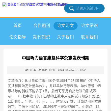
首页
合作期刊
论文范文
论文常识
论文指导
期刊知识
关于我们
联系我们
中国听力语言康复科学杂志发表刊期
期刊分类：教育期刊
时间：2024-08-26
点击：20次
文章简介：9.计量单位采用国务院1984年2月颁布的《中华人
民共和国法定计量单位》，并以单位符号表示。单位符号中表
示相除的斜线不能多于1条，后者可采用负指数幂的形式表
示，...10.数字按《关于出版物上数字用法的试行规定》处理。
公历世纪、年代、年、月、日、时刻和计数、计量均用阿拉伯
数字。年份不可简写，如1996年不要写成96年。小数点...12.