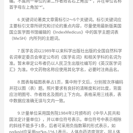
编。不属同一单位的第二作者姓名右上角加“*”，并在单位名称
首字母左上角加“*”。
6.关键词论著类文章需标引2～5个关键词。标引关键词应
主要标引文章所研究和讨论的重点内容，尽量使用最新版美国
国立医学图书馆编辑的《IndexMedicus》中的医学主题词表
（MeSH）内所列的主题词。
7.医学名词以1989年以来科学出版社出版的全国自然科学
名词审定委员会审定公布的《医学名词》和相关学科的名词为
准。暂未审定公布者仍以人民卫生出版社编写的《英汉医学词
汇》为准。中文药物名称应使用其化学名，必要时注商品名。
8.图表每幅图表单占1页，集中附于文后，分别按次序编码
并冠以图（表）题。照片要求有良好的清晰度和对比度，背面
应注明图号、作者姓名及图的上下方向。表格采用三线表，表
中数据应准确无误与文内一致。
9.计量单位采用国务院1984年2月颁布的《中华人民共和
国法定计量单位》，并以单位符号表示。单位符号中表示相除
的斜线不能多于1条，后者可采用负指数幂的形式表示，如
ng/kg/d应采用ng*kg-1*d-1表示。人体血药浓度测定，同人体