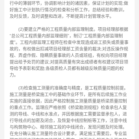
行中的薄弱环节，协调影响计划的诸因素，保证计划的实现;做
好施工中计划执行情况的检查和分析工作，总结经验和教训，
及时反馈，及时调整和改进，不断提高计划管理水平。
(2)要建立严格的工程质量内部监理制度。项目经理部根据
“总公司工程质量内部监理细则”，制订“工程质量内部监理制
度”。工程内部监理工程师在检查中发现造成返工损失或质量事
故的，有权做出扣减项目经理部工资含量的裁决;对违反操作规
程、弄虚作假、隐瞒质量事故的人员或班组，有权向项目经理
提出给予处罚的建议;对提高质量有突出成绩者有权建议项目领
导给予表彰和奖励;各级质检人员都有越级反映质量问题的权
力。
(3)检查施工测量的准确度与精度，是工程质量控制前提。
施工测量是桥梁施工中的基础作业环节，是所有后续施工作业
实施的直接依据，因此严格控制施工测量质量是桥梁质量控制
的重点工作。监理应严格依照《桥梁勘测规程》检查承包人复
测的导线、中线和水准点，并因根据施工需要监督承包人，进
行导线点的加密及闭合，及恢复中线控制桩等工作，注意中线
与构筑物中心、相邻施工段的中线闭合，发现问题及时处理。
在充分确认施工测量符合设计要求，满足施工需要后，专业监