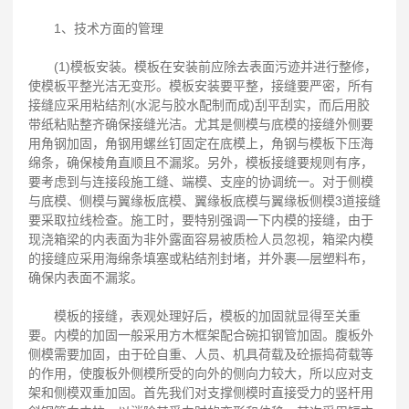
1、技术方面的管理
(1)模板安装。模板在安装前应除去表面污迹并进行整修，
使模板平整光洁无变形。模板安装要平整，接缝要严密，所有
接缝应采用粘结剂(水泥与胶水配制而成)刮平刮实，而后用胶
带纸粘贴整齐确保接缝光洁。尤其是侧模与底模的接缝外侧要
用角钢加固，角钢用螺丝钉固定在底模上，角钢与模板下压海
绵条，确保棱角直顺且不漏浆。另外，模板接缝要规则有序，
要考虑到与连接段施工缝、端模、支座的协调统一。对于侧模
与底模、侧模与翼缘板底模、翼缘板底模与翼缘板侧模3道接缝
要采取拉线检查。施工时，要特别强调一下内模的接缝，由于
现浇箱梁的内表面为非外露面容易被质检人员忽视，箱梁内模
的接缝应采用海绵条填塞或粘结剂封堵，并外裹—层塑料布，
确保内表面不漏浆。
模板的接缝，表观处理好后，模板的加固就显得至关重
要。内模的加固一般采用方木框架配合碗扣钢管加固。腹板外
侧模需要加固，由于砼自重、人员、机具荷载及砼振捣荷载等
的作用，使腹板外侧模所受的向外的侧向力较大，所以应对支
架和侧模双重加固。首先我们对支撑侧模时直接受力的竖杆用