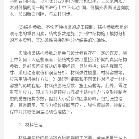
斜钢管向内拉，以消除其受力时的变形和位移，其次采用短方
木对侧模的同一断面进行上中下3点加固，侧模外表面设竖向肋
木，加固断面间隔，与立杆同步。
(2)结构参数。不论何种桥梁的施工控制，结构参数都是必
须考虑的重要因素，结构参数是施工控制中结构施工模拟分析
的基本资料，其准确性直接影响分析结果的准确性。
实际桥梁结构参数总是会与设计参数存在一定的误差，施
工中如何计入这些误差，使结构参数尽量接近桥梁的真实结构
参数，是必须首先解决的重要问题，具体包括：结构截面尺
寸、采用动态取值和误差分析、材料弹性模量、材料容重等。
应采用随机抽样方法，准确识别钢筋和不同集料对混凝土材料
容重的影响程度、材料热膨胀系数、施工荷载等。此外，需注
重预加应力，预加应力是预应力混凝土结构内力与变形控制考
虑的重要结构参数，但其大小受多种因素影响，包括张拉设
备、管道磨阻、预应力钢绞线断面尺寸、弹性模量等，控制过
程中对其取值误差必须合理估计。
2、材料管理
材料与设备的检验将直接影响施工质量，全面质量管理不