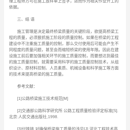
理工程师方可在施工放样单上签字，进而作为相关作业开工的
依据。
三、结 语
施工管理是决定最终桥梁质量的关键阶段，欲提高桥梁工
程的质量，必须狠抓施工阶段的质量控制。如果在桥梁的工程
建设中不注重施工质量的控制，那么交付使用后可能会产生不
同程度的质量问题，甚至会而缩短桥梁的使用年限。因此在建
设施工前后要加强相关环节的施工质量控制，而要想达到最佳
的施工质量控制，就需要采用科学的施工质量控制技术，从组
织设计、原材料控制、人员素质、机械设备和科学施工等方面
的技术来提高桥梁的施工质量。
参考文献：
[1]公路桥梁施工技术规范[M]
[2]交通部公路科学研究所.公路工程质量检验评定标准[S].
北京:人民交通出版社,1998.
[3]付铁链.对确保桥梁施工质量的浅见[J].河北工程技术高