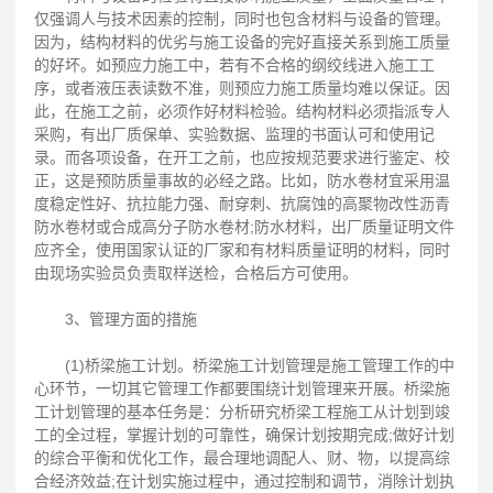
仅强调人与技术因素的控制，同时也包含材料与设备的管理。
因为，结构材料的优劣与施工设备的完好直接关系到施工质量
的好坏。如预应力施工中，若有不合格的纲绞线进入施工工
序，或者液压表读数不准，则预应力施工质量均难以保证。因
此，在施工之前，必须作好材料检验。结构材料必须指派专人
采购，有出厂质保单、实验数据、监理的书面认可和使用记
录。而各项设备，在开工之前，也应按规范要求进行鉴定、校
正，这是预防质量事故的必经之路。比如，防水卷材宜采用温
度稳定性好、抗拉能力强、耐穿刺、抗腐蚀的高聚物改性沥青
防水卷材或合成高分子防水卷材;防水材料，出厂质量证明文件
应齐全，使用国家认证的厂家和有材料质量证明的材料，同时
由现场实验员负责取样送检，合格后方可使用。
3、管理方面的措施
(1)桥梁施工计划。桥梁施工计划管理是施工管理工作的中
心环节，一切其它管理工作都要围绕计划管理来开展。桥梁施
工计划管理的基本任务是：分析研究桥梁工程施工从计划到竣
工的全过程，掌握计划的可靠性，确保计划按期完成;做好计划
的综合平衡和优化工作，最合理地调配人、财、物，以提高综
合经济效益;在计划实施过程中，通过控制和调节，消除计划执