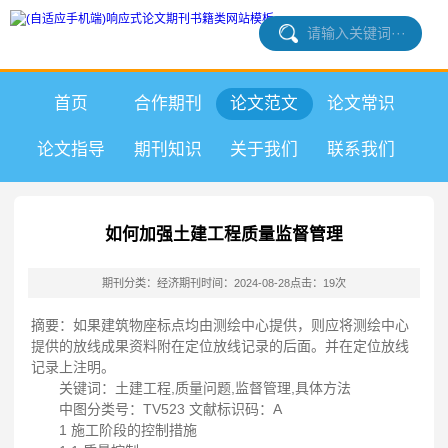
首页
合作期刊
论文范文
论文常识
论文指导
期刊知识
关于我们
联系我们
如何加强土建工程质量监督管理
期刊分类：经济期刊
时间：2024-08-28
点击：19次
摘要：如果建筑物座标点均由测绘中心提供，则应将测绘中心
提供的放线成果资料附在定位放线记录的后面。并在定位放线
记录上注明。
关键词：土建工程,质量问题,监督管理,具体方法
中图分类号：TV523 文献标识码：A
1 施工阶段的控制措施