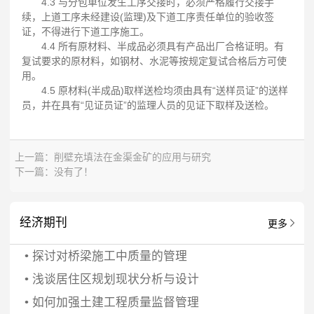
4.3 与分包单位发生工序交接时，必须严格履行交接手
续，上道工序未经建设(监理)及下道工序责任单位的验收签
证，不得进行下道工序施工。
4.4 所有原材料、半成品必须具有产品出厂合格证明。有
复试要求的原材料，如钢材、水泥等按规定复试合格后方可使
用。
4.5 原材料(半成品)取样送检均须由具有“送样员证”的送样
员，并在具有“见证员证”的监理人员的见证下取样及送检。
上一篇：
削壁充填法在金渠金矿的应用与研究
下一篇：没有了！
经济期刊
更多
•
探讨对桥梁施工中质量的管理
•
浅谈居住区规划现状分析与设计
•
如何加强土建工程质量监督管理