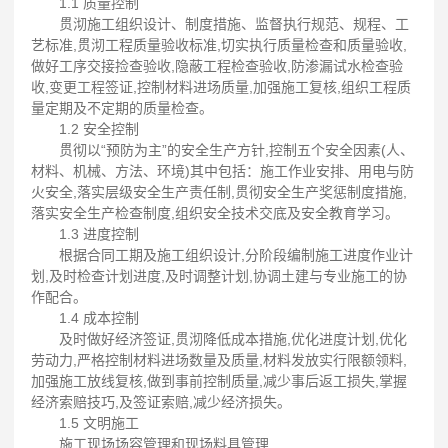
1.1 质量控制
贯沏施工组织设计、制度措施、监督执行规范、规程、工
艺标准,贯沏工程质量验收标准,切实执行质量检查和质量验收,
做好工序交接捡查验收,隐蔽工程检查验收,防渗漏试水检查验
收,变更工程签证,控制材料进场质量,加强施工复核,组织工程质
量定期及不定期的质量检查。
1.2 安全控制
贯彻以“预防为主”的安全生产方针,控制五个安全因素(人、
材料、机械、方法、环境)其中包括：施工作业安排、用电与防
火安全,落实层级安全生产责任制,贯彻安全生产奖惩制度措施,
落实安全生产检查制度,组织安全技术交底及安全教育学习。
1.3 进度控制
根据合同工期及施工组织设计,分阶段编制施工进度作业计
划,及时检查计划进度,及时调整计划,协调土建与专业施工的协
作配合。
1.4 成本控制
及时做好经济签证,贯沏降低成本措施,优化进度计划,优化
劳动力,严格控制材料进场数量及质量,材料发放实行限额领料,
加强施工放线复核,做到事前控制质量,减少事后返工损失,掌握
经济索赔技巧,及签证索赔,减少经济损失。
1.5 文明施工
施工现场场容管理和现场料具管理