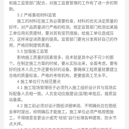
和施工监管部门配合，对施工监督管理的工作有了进一步的帮
助。
3.2 严格重视材料监管
施工的材料在施工务必需要检查，材料的优劣决定质量的
好坏。对产品质量进行严格的检测。规定监管部门检测出某施
工单位用劣质建材，要对其有惩罚措施，给施工单位造成压
力，这样来促进质量的提高。监管部门要充分发挥好自己的作
用，严格控制建筑质量。
3.3 加强施工监管
影响施工质量的因素很多，技术就是其中必不可少的那
个。在制定施工方案的时候，要从实际出来，全面考虑。要有
好的技术人员之外还要有好的设备。要确保工程质量就要建立
合格的质量标准，严格的考核机构，更要提高工艺水平。
4 施工单位行为规范要点
4.1 施工现场管理班子必须列入施工组织设计并与现场实
际配备人员相一致。人员变动应报建设(监理)审批后，报质监
站备案。
4.2 施工前必须对设计图纸详细审阅、不明确处应在图纸
会审时提出，经明确后才能施工。施工单位必须严格按图施
工，不得随意变更设计或凭“经验”自行处理各种建筑、防水节
点大样。