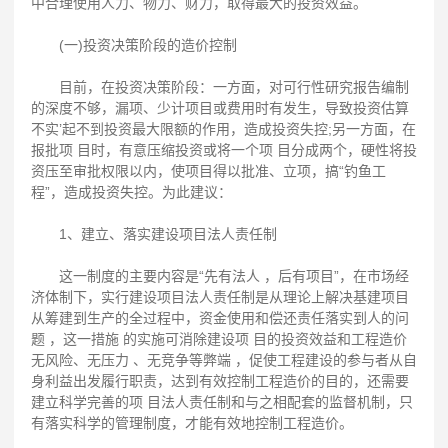
中合理使用人力、物力、财力，取得最大的投资效益。
(一)投资决策阶段的造价控制
目前，在投资决策阶段：一方面，对可行性研究报告编制
的深度不够，漏项、少计项目或费用时有发生，导致投资估算
不实’起不到投资最大限额的作用，造成投资失控;另一方面，在
报批项 目时，有意压缩投资或将一个项 目分成两个，硬性将投
资压至审批权限以内，使项目得以批准、立项，搞“钓鱼工
程”，造成投资失控。为此建议：
1、建立、落实建设项目法人责任制
这一制度的主要内容是“先有法人 ，后有项目”，在市场经
济体制下，实行建设项目法人责任制是从理论上解决基建项目
从筹建到生产的全过程中，资金使用和偿还责任落实到人的问
题 ，这一措施 的实施可消除建设项 目的投资效益和工程造价
无风险、无压力 、无竞争等弊端 ，促使工程建设的参与者从自
身利益出发履行职责，达到有效控制工程造价的目的，还需要
建立科学完善的项 目法人责任制和与之相配套的监督机制，只
有落实科学的管理制度，才能有效地控制工程造价。