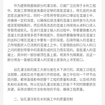
作为建筑物基础部分的灌注桩，已被广泛应用于水利工程
中。其施工原理就是准备好足够的首批混凝土，将孔底的水或
泥浆迅速排开后，同时一次性将导管出料口埋设在混凝士中，
并确保一定的深度，以确保后续浇灌的混凝土始终是与孔内水
或泥浆相隔离的，然后将高流态的混凝土持续地从进料口进入
导管而成桩孔。在进行混凝士输入的过程中，导管要随着孔内
混凝土的逐渐增多而不断地提升，但始终要确保埋设在混凝士
的出料口埋在混凝土中要有一定的深度。后续所输入的混凝土
之所咀能挤入已浇筑的混凝土之中，它是借助出料口与入料口
之问的密封导管中的高差形成的压力而实现的。首批灌入的混
凝土，其中的一部份被顶在虽上面，将其作为隔离层，且这一
部分将会一直被后续灌入的泥凝土逐渐向上冲至桩口。
钻孔灌注桩的施工大部分是在水下进行的，其施工过程无
法观察，成桩后也不能进行开挖验收。施工中任何一个环节出
现问题，都将直接影响到整个工程的质量和进度，以及经济损
失和社会影响。所以在钻孔灌注桩施工的各个不同时期要抓住
关键，采用合理的方法和有效的手段，确保工程质量。
二、钻孔灌注桩在水利施工中的质量控制