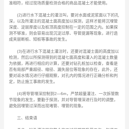
准相符，经过现场质量检测合格的商品混凝土才能使用。
(2)进行水下混凝土的灌注叫，要对水面或泥浆面以下的孔
深，以及所灌注的混凝土面高度加以探测，这样才能将沉埋管
深度、淀层厚度以及桩顶高度控制在一定的范围之内。如果探
测不够准，则会容易出现沉淀过厚、导管提漏等现象，进行造
成夹层断桩、短桩等事故的发生。
(3)在进行水下混凝土灌注时，还要对混凝士面的高度加以
检测，然后以所探测得到的混凝七面高度和灌入的混凝土数量
为依据，再进行相应的计算，还要对钻孔桩加以检查，查看是
否有局部严重超径、缩径、漏失层位等现象的存在，此外，还
要对返水情况进行仔细观察，对孔内的情况进行正确分析和判
定，防止施工事故的发生。
(4)将导管埋深控制到2—6m，严禁超量灌注、一次拆管数
节现象的发生，要勤于探测，并对导管埋深进行及时的调整，
避免因埋管过深而出现堵管、埋管的现象。
三、结束语