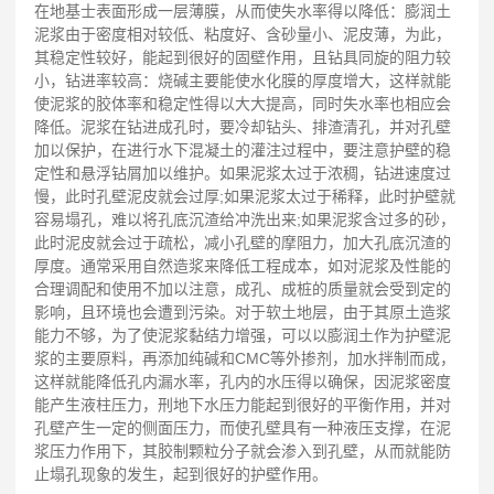
在地基士表面形成一层薄膜，从而使失水率得以降低：膨润土
泥浆由于密度相对较低、粘度好、含砂量小、泥皮薄，为此，
其稳定性较好，能起到很好的固壁作用，且钻具同旋的阻力较
小，钻进率较高：烧碱主要能使水化膜的厚度增大，这样就能
使泥浆的胶体率和稳定性得以大大提高，同时失水率也相应会
降低。泥浆在钻进成孔时，要冷却钻头、排渣清孔，并对孔壁
加以保护，在进行水下混凝土的灌注过程中，要注意护壁的稳
定性和悬浮钻屑加以维护。如果泥浆太过于浓稠，钻进速度过
慢，此时孔壁泥皮就会过厚;如果泥浆太过于稀释，此时护壁就
容易塌孔，难以将孔底沉渣给冲洗出来;如果泥浆含过多的砂，
此时泥皮就会过于疏松，减小孔壁的摩阻力，加大孔底沉渣的
厚度。通常采用自然造浆来降低工程成本，如对泥浆及性能的
合理调配和使用不加以注意，成孔、成桩的质量就会受到定的
影响，且环境也会遭到污染。对于软土地层，由于其原土造浆
能力不够，为了使泥浆黏结力增强，可以以膨润土作为护壁泥
浆的主要原料，再添加纯碱和CMC等外掺剂，加水拌制而成，
这样就能降低孔内漏水率，孔内的水压得以确保，因泥浆密度
能产生液柱压力，刑地下水压力能起到很好的平衡作用，并对
孔壁产生一定的侧面压力，而使孔壁具有一种液压支撑，在泥
浆压力作用下，其胶制颗粒分子就会渗入到孔壁，从而就能防
止塌孔现象的发生，起到很好的护壁作用。