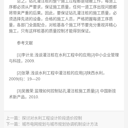
总之，钻孔灌注桩的整个施工过程都是隐蔽工作，每道工
序都必须从严要求，保证施工质量，任何一道工序出现问题都
将带来严重的后果。因此，要保证钻孔灌注桩的施工质量，必
须选择先进的设备，合格的施工人员，严格把握每道工序质
量，各部门全面配合，对桩基各个施工环节要充分重视并精心
施工，只有这样桩基的质量控制才能得到保证。
参考文献
[1]李计龙.浅谈灌注桩在水利工程中的应用[J]中小企业管理
与科技，2009.
[2]张犟.浅谈水利工程中灌注桩的应用[J]陕西水利，
2009(6)：19—20
[3]吴雅荣.监理如何控制钻孔灌注桩施工质量[J].中国新技
术新产品，2010.
上一篇：
探讨对水利工程设计阶段造价控制
下一篇：
城市电网规划与城市规划协调机制设计方法