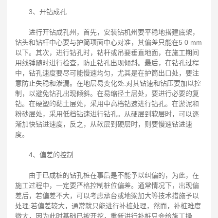
3、开钻成孔
进行开钻成孔州，首先，安装钻机州要平稳地搭建底架，
钻头和钻杆中心要与护简项面中心对准，其偏差只能在5 0 mm
以下。其次，进行钻孔时，钻杆或吊要垂直地面，在施工期间
用线锤随时进行检查，防止钻孔出现倾斜。最后，在钻孔过程
中，钻孔速度要尽可能慢速均匀，尤其是在护筒出口处，要注
意防止失稳和渗漏。在地层易变化处.对其钻速和钻压要加以控
制，以避免钻孔出现倾斜。在易缩径土层处，要进行必要的复
钻。在硬塑的黏土层处，采用中高档钻速进行钻孔。在淤泥和
粉砂层处，采用低档钻速进行钻孔。从硬层到软层时，可以逐
渐加快钻进速度，反之，从软层到硬层时，则要慢速钻进速
度。
4、偏差的控制
由于已成桩的钻孔桩在事后是不能予以纠偏的，为此，在
施工过程中，一定要严格控制桩位偏差。通常情况下，出现偏
差后，若偏差不大，可以考虑承台或地粱加大等技术措施予以
处理;若偏差较大，通常就只能进行补桩处理，然而，补桩难度
微大，因为此时基础已被开挖，重新进行补桩只会给施工操