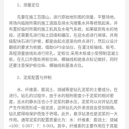
1、测量定位
先要在施工范围山，进行原始地形图的测量，平整场地，
将场内临刚所需的施工道路及排水沟搜集水井等修筑起来，并
布置好临时所需的施工机具及水电气系统，如果碰到有水的地
段，还需要先进行粘土回填和碾压，在迎水卣进行闸填，并用
级配块石进行护坡，都是由起点逐渐向终点进行，然后以设计
翻纸的要求为依据，借助GPS全站仪，在灌注桩轴线、桩号、
高程测量放线处进行挖孔，定桩位;采用木桩或小型预制混凝土
桩，在孔口外围处将桩位纵、横轴线和驰准点标记做好，同时
还要注意保护桩位纵、横轴线和基准点位。
2、泥浆配置与拌制
水、纤维索、膨润土、烧碱等是钻孔泥浆的士要成分。在
进行。钻孔的过程中，由于水的相刑密度小于泥浆的相对密
度，且水的静水压也小于泥浆的静水压，泥浆司以对井钻孔壁
产生作用而形成一层泥皮，这样钻孔内外渗流就会受到阻隔，
钻孔壁得咀保护而免于坍塌，此外，悬浮钻渣也是泥浆的一大
作用。通常泥浆的配置质量比为：水：纤维素：膨润土：烧碱
=100：0.007：7：0.003。其中，纤维索的主要作用在于其能