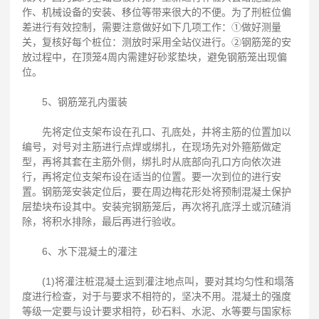
作、机械设备的安装、移位等带来很大的不便。为了刑桩位偏
差进行有效控制，需要注意做好如下几项工作：①做好测量
关，复核好每个桩位：测放时采用全站仪进行。②钢筋笼的安
放过程中，在顶笼4周内需建好砂浆垫块，避免钢筋笼出现偏
位。
5、钢筋笼孔内蛋装
先将定位支架布设在孔口、孔底处，并将主筋的位置加以
编号，对号对主筋进行点焊或绑扎，在现场先对外箍筋做定
型，再将其套在主筋外侧，绑扎时从底部向孔口方向依次进
行，再将定位支架布设在适当的位置。要一次到位的进行安
置。钢筋笼安装定位后，要在周边梅花形处将预制混凝土保护
层垫块布设其中。安装完钢筋笼后，再次将孔底浮土或沉碴消
除，将积水排除，最后再进行验收。
6、水下混凝土的灌注
(1)将灌注桩混凝土运到灌注地点叫，要对其均匀性和塌落
度进行检查，对于与要求不相符的，坚决不用。混凝土的强度
等级一定要与设计要求相符，砂石料、水泥、水等要与国家标