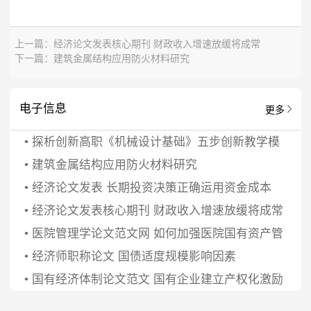
上一篇：
经济论文发表核心期刊 财政收入增速放缓将成常
下一篇：
建筑金属结构应用防火材料研究
电子信息
更多
•
探析创新高职《机械设计基础》五步创新教学模
•
建筑金属结构应用防火材料研究
•
经济论文发表 长期投资决策正确运用资金成本
•
经济论文发表核心期刊 财政收入增速放缓将成常
•
医院管理学论文范文网 如何加强医院国有资产管
•
经济师职称论文 国债适度规模影响因素
•
国有经济体制论文范文 国有企业建立产权化激励