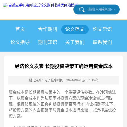
首页
合作期刊
论文范文
论文常识
论文指导
期刊知识
关于我们
联系我们
经济论文发表 长期投资决策正确运用资金成本
期刊分类：电子信息
时间：2024-08-28
点击：15次
资金成本是长期投资决策中的一个重要评估参数。在净现值法
下，以资金成本作为贴现率对投资方案的现金净流量进行贴
现，根据贴现值的正负判断投资是否可行;在内含报酬率法下，
将投资方案的内含报酬率与资金成本进行比较，以选择最优投
资方案。