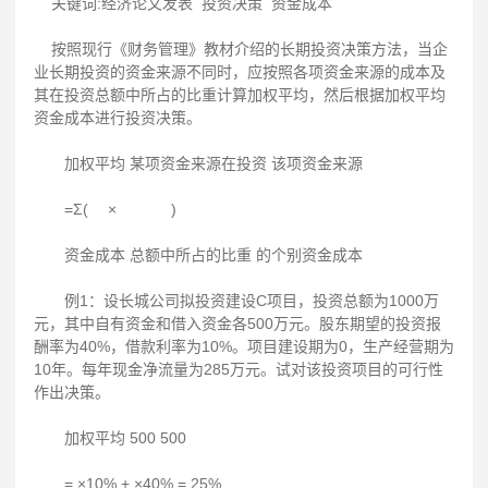
关键词:经济论文发表 投资决策 资金成本
按照现行《财务管理》教材介绍的长期投资决策方法，当企
业长期投资的资金来源不同时，应按照各项资金来源的成本及
其在投资总额中所占的比重计算加权平均，然后根据加权平均
资金成本进行投资决策。
加权平均 某项资金来源在投资 该项资金来源
=Σ( × )
资金成本 总额中所占的比重 的个别资金成本
例1：设长城公司拟投资建设C项目，投资总额为1000万
元，其中自有资金和借入资金各500万元。股东期望的投资报
酬率为40%，借款利率为10%。项目建设期为0，生产经营期为
10年。每年现金净流量为285万元。试对该投资项目的可行性
作出决策。
加权平均 500 500
= ×10% + ×40% = 25%