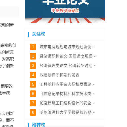
究和创新
关注榜
高校的创
1
城市电网规划与城市规划协调···
生创新意
2
经济师职称论文 国债适度规模···
。对高职
3
经济管理类论文 经济转型时期···
行了创新
4
政治法律职称期刊发表
5
工程塑料应用杂志征稿发表论···
。而要改
教学模
6
《信息记录材料》科学技术类···
7
加强建筑工程结构设计的安全···
8
哈尔滨医科大学学报是核心期···
五步创新
导，而不
推荐榜