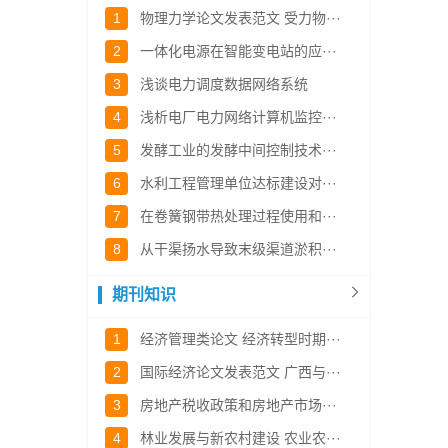
1
物理力学论文发表范文 受力物···
2
一体化电源在智能变电站的应···
3
浅谈电力调度数据网络系统
4
浅析电厂电力网络计算机监控···
5
发酵工业的发酵中间控制技术···
6
水利工程管理单位达标建设对···
7
在卷簧钢带热处理过程使用和···
8
从干渠扬水导致末级渠道淤积···
期刊知识
1
经济管理类论文 经济转型时期···
2
国际经济论文发表范文 广西与···
3
房地产税收政策和房地产市场···
4
林业发展与新农村建设 农业农···