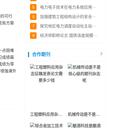
5
电力电子技术在电力系统应用···
的可行
6
加强建筑工程结构设计的安全···
这些方案
7
探究地区电力调度自动化主站···
8
经济师职称论文 国债适度规模···
一点困难
合作期刊
习成绩最
成绩为零
。增强课外
工程塑料应用杂志征稿发表论文需要多少钱
机械传动是不是核心级的期刊杂志呢