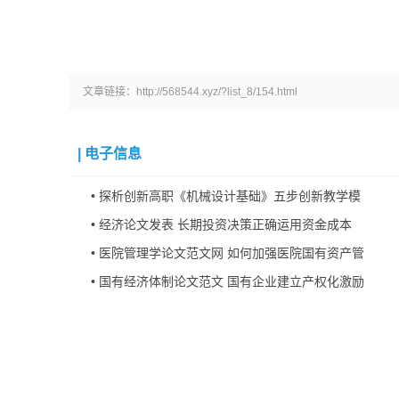
文章链接：http://568544.xyz/?list_8/154.html
|
电子信息
•
探析创新高职《机械设计基础》五步创新教学模
•
经济论文发表 长期投资决策正确运用资金成本
•
医院管理学论文范文网 如何加强医院国有资产管
•
国有经济体制论文范文 国有企业建立产权化激励