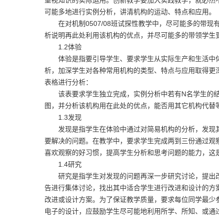
重视知识的实际运用。创新教学要加大实践教学，就必然
可能多地进行实例分析，讲清机构的运动、特点和应用。
在对机制0507/08班试探性教学中，尽可能多的带现
析说明再此处利用该机构的优点，并尽可能多的带领学生
1.2体验
体验是指要引导学生、要求学生从实际生产和生活中体
析，加深学生对各种常用机构的类型、特点与应用取得更
表格进行分析：
该表要求学生独立完成，实例分析中若有N名学生的结果完
图，并分析该机构用在此处的优点，能否用其它机构代替
1.3发现
发现是指学生在体验中通过对简易机构的分析，发现其
要解决的问题。在教学中，要求学生完成两到三份通过观
喜欢观察的好习惯，提高学生分析和思考问题的能力，这
1.4研究
研究是指学生对发现的问题再深一步研究讨论，提出改
告进行集体讨论，找出其中适合学生进行改进和设计的方
改进或设计方案。为了保证教学质量，要求每位同学最少
电子的设计，应鼓励学生尽可能地利用所学、所知、或通