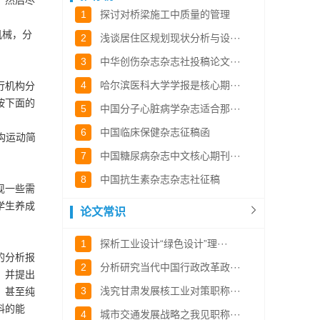
，然后尽
1
探讨对桥梁施工中质量的管理
机械，分
2
浅谈居住区规划现状分析与设···
3
中华创伤杂志杂志社投稿论文···
4
哈尔滨医科大学学报是核心期···
行机构分
按下面的
5
中国分子心脏病学杂志适合那···
6
中国临床保健杂志征稿函
构运动简
7
中国糖尿病杂志中文核心期刊···
8
中国抗生素杂志杂志社征稿
现一些需
学生养成
论文常识
1
探析工业设计“绿色设计”理···
的分析报
2
分析研究当代中国行政改革政···
，并提出
3
浅究甘肃发展核工业对策职称···
，甚至纯
料的能
4
城市交通发展战略之我见职称···