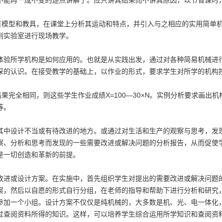
不能再一成不变的逐点讲解了。应只讲其结果而不讲其原因，以节省课时
有模型和教具，在课堂上分析其运动和特点，并引入与之相应的实用简单
到实验室进行现场教学。
验所学机构是如何应用的。也就是从实践出发，通过对各种简易机械进
深的认识。在接受教学的基础上，以作业的形式，要求学生对所学的机构
全相同，则这些学生作业成绩X=100—30×N。实例分析要求画出机
等。
中设计不当或有待改进的地方。或通过对生活和生产的观察与思考，发
察、分析和思考而发现的一些需要改进或解决问题的分析报告，从而促使
是一切创造和革新的前提。
进或设计方案。在实施中，首先组织学生对提出的需要改进或解决问题
案，然后以自愿的形式自行分组，在老师的指导和帮助下进行分析和研究
参加一个小组。设计方案不仅仅是纯机械的，大多数是机、光、电一体化
过查阅资料所得的知识。这样，可以培养学生综合运用所学知识和查阅资