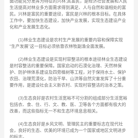
面功能充分发挥为特征的兴林;其富民，是经济社会发展和人民
生活提高对林业多方面需求得到满足、人与自然和谐相处的富
民。兴林是富民的重要途径，富民是兴林的根本目标。在具体
工作中，要加快生态建设，加快产业发展，实现生态建设产业
化和产业发展生态化。
(1)林业生态建设是农村生产发展的重要内容和保障实现
“生产发展”这一目标必须依靠农林牧副渔全面发展。
(2)林业生态建设是实现村容整洁的根本途径林业生态建设
是村容整洁的重要保障。国家启动的石漠化治理、天然林保
护、防护林体系建设及四旁植树等工程，对于保持水土、保护
农田、治理荒漠化，防治干旱、山洪等自然灾害发挥了十分重
要作用，是建设社会主义新农村、实现村容整洁的治本之策。
(3)生态良好是农村生活宽裕不可分割的组成部分生活宽裕
包括衣、食、住、行、文、教、医、卫等各个方面都有极大的
改善，而这些指标无一不和生态环境息息相关。
(4)生态良好是乡风文明、管理民主的重要标志在现代社
会，良好的生态、优美的环境已成为一个国家或地区文明进步
的标志。