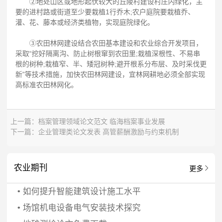
②地处山区或地形起伏较大的丘陵村建设村庄内绿化，主
要的进村路或街道至少要栽植1行乔木;农户庭院要栽植乔、
灌、花、藤本或经济类植物，实现庭院绿化。
③农田林网建设结合农田基本建设和农业综合开发项目，
采取“挖好隔离沟、防止树根窜到农田里;栽植深根性、不易串
根的树种;栽植窄、半、矮冠树种;避开根系分布层、及时采伐更
新”等技术措施，加快农田林网建设，宜林网耕地必须全部实现
高标准农田林网化。
上一篇：
档案管理领域论文范文 临海档案事业发展
下一篇：
企业管理类论文发表 高管薪酬激励与约束机制
农业期刊
更多
•
如何提升智能建筑设计施工水平
•
场馆机电设备电气安装技术探究