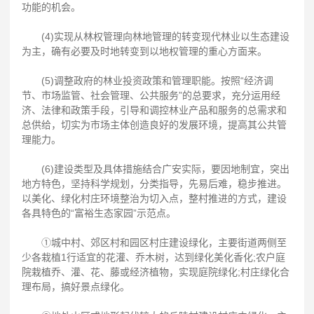
功能的机会。
(4)实现从林权管理向林地管理的转变现代林业以生态建设
为主，确有必要及时地转变到以地权管理的重心方面来。
(5)调整政府的林业投资政策和管理职能。按照“经济调
节、市场监管、社会管理、公共服务”的总要求，充分运用经
济、法律和政策手段，引导和调控林业产品和服务的总需求和
总供给，切实为市场主体创造良好的发展环境，提高其公共管
理能力。
(6)建设类型及具体措施结合广安实际，要因地制宜，突出
地方特色，坚持科学规划，分类指导，先易后难，稳步推进。
以美化、绿化村庄环境整治为切入点，整村推进的方式，建设
各具特色的“富裕生态家园”示范点。
①城中村、郊区村和园区村庄建设绿化，主要街道两侧至
少各栽植1行适宜的花灌、乔木树，达到绿化美化香化;农户庭
院栽植乔、灌、花、藤或经济植物，实现庭院绿化;村庄绿化合
理布局，搞好景点绿化。