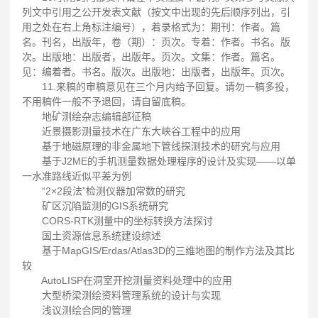
列文中引用之公开发表文献（按文中出现的先后顺序列出，引
用之处在右上角标注编号），着录格式为：期刊：作者。篇
名。刊名，出版年，卷（期）：页次。专着：作者。书名。版
次。出版地：出版者，出版年。页次。文集：作者。篇名。
见：编着者。书名。版次。出版地：出版者，出版年。页次。
11.来稿的审稿意见在三个月内给予回复。请勿一稿多投，
不用稿件一般不予退回，请自留底稿。
地矿测绘杂志编辑部征稿
近景摄影测量技术在广东大峡谷工程中的应用
基于地磁原理的非金属地下管线探测技术的研究与应用
基于J2ME的手机测量数据处理程序的设计及实现——以单
一水准路线近似平差为例
“2×2段法”检测仪器加常数的研究
矿区沉陷监测的GIS系统研究
CORS-RTK测量中的坐标转换方法探讨
国土资源信息系统建设综述
基于MapGIS/Erdas/Atlas3D的三维地图的制作方法及其比
较
AutoLISP在洞室开挖测量资料处理中的应用
大型桥梁测绘资料管理系统的设计与实现
浅议测绘合同的管理