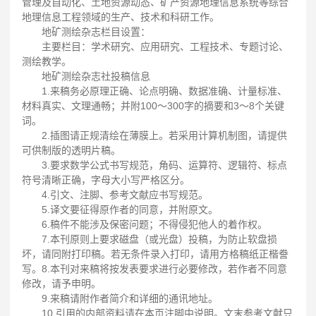
管理及自动化、土地资源动态、矿产资源地理信息系统等综合
地理信息工程领域的生产、技术和科研工作。
地矿测绘杂志栏目设置：
主要栏目：学术研究、应用研究、工程技术、专题讨论、
测绘教学。
地矿测绘杂志社投稿信息
1.来稿务必原理正确、论点明确、数据准确、计量标准、
材料真实、文理通畅；并附100～300字的摘要和3～8个关键
词。
2.插图请正规清绘在薄膜上。若采用计算机制图，请提供
可供制版的透明片稿。
3.要求数学公式书写规范，角码、运算符、逻辑符、标点
符号清晰正确，字母大小写严格区分。
4.引文、注脚、参考文献应书写规范。
5.译文要征得原作者的同意，并附原文。
6.稿件不能涉及保密问题；不得侵犯他人的着作权。
7.本刊原则上要求磁盘（或光盘）投稿，为防止软盘损
坏，请同附打印稿。若无条件录入打印，请用方格稿纸正楷誊
写。8.本刊对来稿将按发表要求进行必要修改，若作者不同意
修改，请予申明。
9.来稿请附作者简介和详细的通讯地址。
10.引用的内部资料请在本页注脚中说明。文末参考文献只