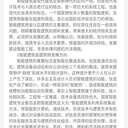
智能建筑是现代建筑业更新换代的必然产物，也是现代电
子技术与人类古老行业的结合，是一项巨大的系统工程，也是
现代社会进步的标志。一个国家拥有多少数量的智能建筑，及
建筑物智能化程度的高低，显示出国民经济综合实力的表现。
智能建筑将是以后建筑的主要潮流，但在现在还存在一些具体
问题，阻碍着智能建筑的顺利发展，带来很大的经济损失及浪
费，必须抓住发展机遇，从明确认识，完善政策，充分利用高
新技术，提高专业人员技术素质，借鉴国内外成功经验，发展
建设智能工程，寻求处理问题的方法措施。
1智能建筑是建筑物发展方向
智能建筑的重要标志是智能化集成系统，也就是通讯自动
化，建筑设备自动化和办公自动化三个系统的集成。是原来建
筑物中“弱电”系统水平的极大提升。这种提升使不少人在认识
上产生了误区，许多业主及设计人员对智能建筑的功能，信息
化产品了解较少，形成一种盲目的“智能热” ，造成智能建筑的
规模和功能超出实际需要。事实上智能建筑属于高科技，投入
也相对高，工程有一定难度，技术含量高风险也大。国家智能
建筑专业委员会把智能建筑定义为:“智能建筑系利用系统集成
方法，将智能型计算机，通信技术，信息技术与建筑艺术有机
结合，通过对设备的自动监控，对信息资源的管理和对使用者
的信息服务及其与建筑的优化组合，所获得的投资合理，适合
信息社会需要并且安全，高效，舒适，便利和灵活特点的建筑