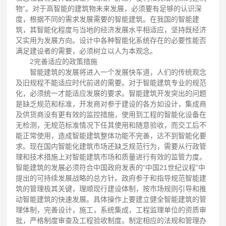
物”。对于高智能的建筑物未来发展，必须要有足够的认识深
度，根据不同的需求发展需要的智能建筑。在我国的智能建
筑，其智能化程度与当地的经济发展水平相适应，坚持既经济
又实用为发展方向。设计中各种智能化系统存在的必要性能否
满足建设者的需要，必须树立以人为本观念。
2完善适应的政策措施
智能建筑的发展将进入一个发展快车道，人们的传统观念
及旧规程不能适应时代前进的需要。对于智能建筑专业的规范
化，必须统一才能适应发展的要求。智能建筑开发突出的问题
是缺乏规范和标准，开发商对参于建设的各方如设计，集成商
及供货商没有更有效的监控措施，使用到工程的智能化设备在
无检测，无规范标准情况下任其使用和随意验收，而交工后不
能正常使用，造成智能建筑整体功能不完善，达不到智能化要
求。现在国内智能化建筑市场还缺乏规范行为，需要从行政管
理和技术措施上对智能建筑市场和质量进行有效的监管力度。
智能建筑的发展必须符合中国政府发表的“中国21世纪议程”中
提出的可持续发展战略的总方针。政府参于和指导规范智能建
筑的管理极其关键，理顺现行建设体制，按市场规则引导和推
动智能建筑的快速发展。具体操作上要建立健全智能建筑的管
理体制，完善设计，施工，系统集成，工程监理单位的资质审
批，严格制度审查及工程验收制度。制定相应的法规和管理办