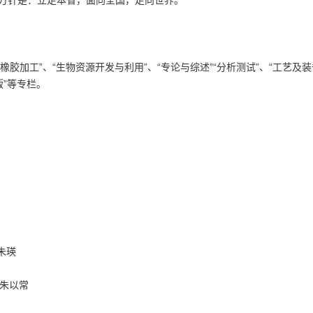
 方针是：立足本省，面向全国，走向世界。
胶加工”、“生物资源开发与利用”、“专论与综述”“分析测试”、“工艺及装
版”等专栏。
朱瑛
 朱以常