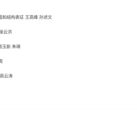
成和结构表征 王高峰 孙述文
 侯云洪
周玉新 朱瑛
周
 高云涛