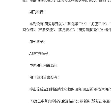
息，为推动科技进步，提高化工科技水平而努力。我们的
期刊栏目：
本刊设有“研究与开发”、“磷化学工业”、“氮肥工业”、“橡
识介绍”、“经验交流”、“实用技术”、“研究简报”及“企业专
期刊收录：
ASPT来源刊
中国期刊网来源刊
期刊部分目录参考：
撞击流反应器制备纳米铜粉的研究 周玉新 董杰 郭嘉 
(4)野生中草药的抗氧化活性研究 杨新周 郝志云 董毅