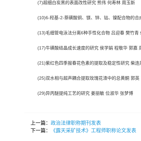
(7)超细白炭黑的表面改性研究 熊伟 何寿林 周玉新
(10)6-羟基-2-萘磺酸铜、镁、锌、钴、镍配合物的合
(13)毛细管电泳法分离6种手性化合物 吕迎春 樊竹青
(17)牛磺酸结晶成长速度的研究 侯学娟 程敬华 郭嘉 
(21)紫红色四季报春花色素的提取及稳定性研究 柴连
(25)双水相与超声耦合提取玫瑰花渣中的总黄酮 郭英
(29)异丙醚提纯工艺的研究 姜丽敏 位淑华 张梦博
上一篇：
政治法律职称期刊发表
下一篇：
《露天采矿技术》工程师职称论文发表