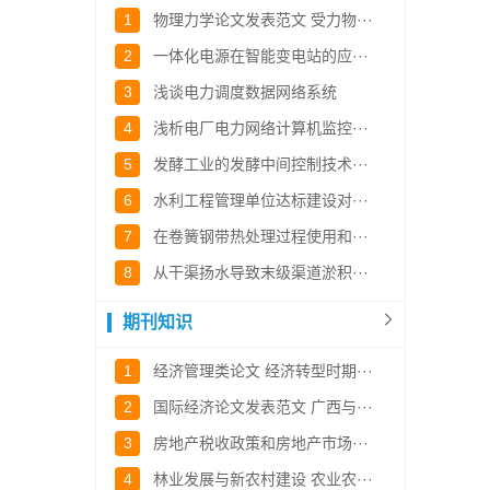
1
物理力学论文发表范文 受力物···
2
一体化电源在智能变电站的应···
3
浅谈电力调度数据网络系统
4
浅析电厂电力网络计算机监控···
5
发酵工业的发酵中间控制技术···
6
水利工程管理单位达标建设对···
7
在卷簧钢带热处理过程使用和···
8
从干渠扬水导致末级渠道淤积···
期刊知识
1
经济管理类论文 经济转型时期···
2
国际经济论文发表范文 广西与···
3
房地产税收政策和房地产市场···
4
林业发展与新农村建设 农业农···