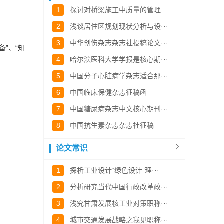
1
探讨对桥梁施工中质量的管理
2
浅谈居住区规划现状分析与设···
3
中华创伤杂志杂志社投稿论文···
备”、“知
4
哈尔滨医科大学学报是核心期···
5
中国分子心脏病学杂志适合那···
6
中国临床保健杂志征稿函
7
中国糖尿病杂志中文核心期刊···
8
中国抗生素杂志杂志社征稿
论文常识
1
探析工业设计“绿色设计”理···
2
分析研究当代中国行政改革政···
3
浅究甘肃发展核工业对策职称···
4
城市交通发展战略之我见职称···