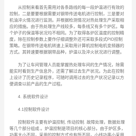
从控制来看首先需用对各条路线的每一段炉温进行有效的
控制，二是要要根据需要对钢带传送电机进行控制，三是要对
机油淬火情况进行监测。并根据检测情况对热处理生产采取相
应的措施。由于热处理生产线较多，每条线又有多个炉区。每
个炉子的保温等状况均不相同。为了取得各炉区温度的控制精
度，除在控制参数上要作仔细调整外还可采取多段式PID控制
策略。在钢带传送电机转速上采取用计算机控制电机变频器的
方式。其转速要根据钢带品种，炉温以及淬火状况进行调整。
为了让车间管理人员能掌握热处理车间的生产情况，除需
能实时看到生产信息外，还需了解过去生产状况。为此在控制
上设计了历史记录程序，可随时调用过去的生产状况记录以方
便调查以前产品的生产过程。
4. 系统软件设计
4.1控制软件设计
控制软件主要有炉温控制, 传动控制. 故障处理，数据处理
等几个部分组成.。炉温控制是项目的核心部分。由于炉区多，
功率大小不同，采用的控制方式也有所不同，小线功率小采用