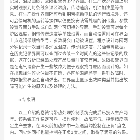
记录、温度曲线，故障报警等多个界面。在生产状况界面上能
实时观察到每条线各温区温度，传动速度，机油加注量等信
息。在生产操作界面除可看到钢带拖动电机的运行情况外，还
可启停电机的运转等操作以便更换安装需处理的钢带盘。参数
设置界面分手动或自动两个可切换的界面。手动设置可对每个
炉区温度，钢带传送速度等单独设置。而自动设置则可在界面
上点选钢带规格型号，参数将会自动被设置。程序设计每隔两
分钟记录一次当时各炉区温度，传动线速度，加油量等数据。
在历史记录界面可以查到过去某一个时间点的这些被记录的数
据，这在分析已经热处理产品质量时非常有用。故障报警界面
是在电气设备产生一些故障为便于观察找寻原因而设计的。如
在出现加注淬火油量不正确，各区炉温超差等一系列故障时，
故障报警界面会自动弹出。在界面上显示出故障类型并指出故
障可能产生的原因以及处理的方法。
5 结束语
以上介绍的卷簧钢带热处理控制系统完成后已投入生产两
年。该系统工作稳定可靠，操作便利，故障率低，控制精度满
足生产要求。在淬火前加热炉中一般温度均控制在正负1度之
内。回火炉同样也能控制在正负1度之间，取得了满意的效果。