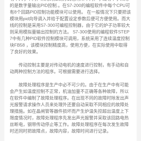
的是数字量输出PID控制.。在S7-200的编程软件中每个CPU可
有8个回路PID控制功能模块可以使用。 在一般情况下只要把该
模块用pid向导调入并给于配置设定参数后便可方便使用。而大
线的控制是采用S7-300可编程控制器，由于它的炉子功率较大
则采用模拟量输出控制的方法。 S7-300使用的编程软件STEP
7中有几种PID软件控制模块可调用，系统采用了连续温度控制
块FB58 ，该模块控制精度高，使用方便，在实际使用中取得
了良好的效果。
传动控制主要是对传动电机的速度进行控制，有手动和自
动两种控制方法的程序。可根据需要进行选择。
故障处理程序是生产中必不可少的。由于在生产中有可能
会产生如温度控制不正常，机油加量不正确等各种故障，所以
在软件中编制了故障处理程序。在出现不同的故障时除发出声
光报警请求操作人员来处理外还要自动采取不同相应的故障处
理措施。如在晶闸管等器件损坏而产生炉温失控超出温度上下
限度情况时，故障处理程序先发出声光报警并采取该回路电热
丝断电，钢带传动停止等工作。故障处理程序在每次发生故障
时还同时把故障点，故障内容，故障时间进行记录。