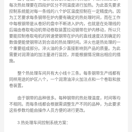
每次热处理要在四段炉区分不同温度进行加热。为此首先要求
控制系统能对每一条线的八个炉区温度控制在一定精度内。因
为工艺要求每条钢带在炉内要有确定的热处理时间，而在工作
中每根钢带是从卷好的盘中不断进入炉内，也就是在处理线的
后端由卷取电动机带动卷取装置拉动钢带在炉内移动，所以只
要能控制卷取电机的转速使钢带在炉内的直线速度达到确定的
数值便能使钢带达到合适的热处理时间。淬火也是热处理的一
个重要组成部分。淬火油的多少直接影响到产品的质量。为此
需要对润滑油的加注量进行监控，并能根据情况做出相应的措
施。
整个热处理车间共有大小线十三条。每条钢带生产线都有
同样用途的炉区八个，一个润滑油淬火加注点和一个卷取和放
卷装置。
由于钢带的品种很多。每种钢带的热处理温度，时间等均
不相同。而每条线都会根据需调整生产不同的品种，为此要求
这些参数均能由操作人员方便的进行更改。
3.热处理车间控制系统方案：