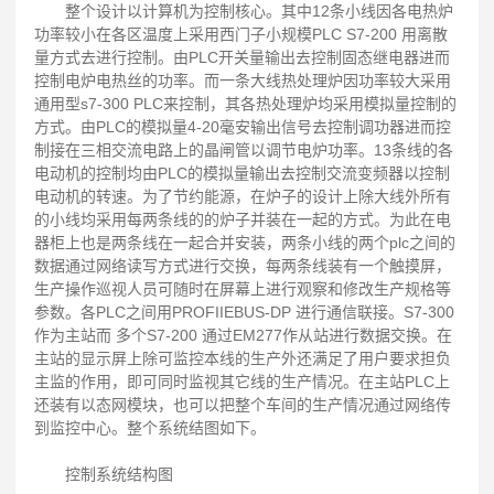
整个设计以计算机为控制核心。其中12条小线因各电热炉
功率较小在各区温度上采用西门子小规模PLC S7-200 用离散
量方式去进行控制。由PLC开关量输出去控制固态继电器进而
控制电炉电热丝的功率。而一条大线热处理炉因功率较大采用
通用型s7-300 PLC来控制，其各热处理炉均采用模拟量控制的
方式。由PLC的模拟量4-20毫安输出信号去控制调功器进而控
制接在三相交流电路上的晶闸管以调节电炉功率。13条线的各
电动机的控制均由PLC的模拟量输出去控制交流变频器以控制
电动机的转速。为了节约能源，在炉子的设计上除大线外所有
的小线均采用每两条线的的炉子并装在一起的方式。为此在电
器柜上也是两条线在一起合并安装，两条小线的两个plc之间的
数据通过网络读写方式进行交换，每两条线装有一个触摸屏，
生产操作巡视人员可随时在屏幕上进行观察和修改生产规格等
参数。各PLC之间用PROFIIEBUS-DP 进行通信联接。S7-300
作为主站而 多个S7-200 通过EM277作从站进行数据交换。在
主站的显示屏上除可监控本线的生产外还满足了用户要求担负
主监的作用，即可同时监视其它线的生产情况。在主站PLC上
还装有以态网模块，也可以把整个车间的生产情况通过网络传
到监控中心。整个系统结图如下。
控制系统结构图