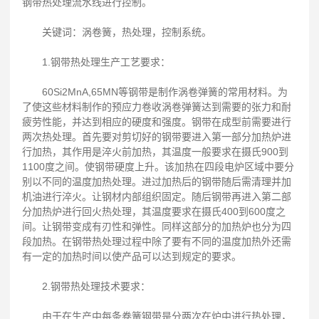
钢带热处理流水线进行控制。
关键词：涡卷簧，热处理，控制系统。
1.钢带热处理生产工艺要求：
60Si2MnA,65MN等钢带是制作涡卷弹簧的常用材料。为
了使这些材料制作的预应力卷收涡卷弹簧达到需要的张力和耐
疲劳性能，并达到相应的硬度和强度。钢带在成型前需要进行
两次热处理。首先要对剪切好的钢带要进入第一部分加热炉进
行加热，其作用是淬火前加热，其温度一般要求在摄氏900到
1100度之间。使钢带硬度上升。该加热在四段电炉区域中要分
别以不同的温度加热处理。进过加热后的钢带随后需清理并加
机油进行淬火。让钢材内部组织固定。随后钢带再进入第二部
分加热炉进行回火热处理，其温度要求在摄氏400到600度之
间。让钢带变成有刃性和弹性。同样这部分的加热炉也分为四
段加热。在钢带热处理过程中除了要有不同的温度加热外还需
有一定的加热时间以使产品可以达到规定的要求。
2.钢带热处理技术要求：
由于在生产中每条卷簧钢带是分两次在炉中进行热处理，