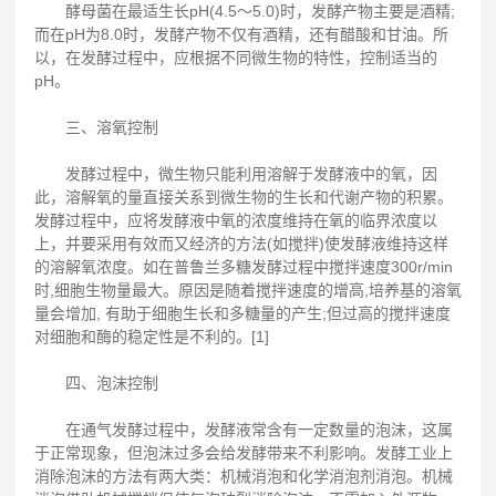
酵母菌在最适生长pH(4.5～5.0)时，发酵产物主要是酒精;
而在pH为8.0时，发酵产物不仅有酒精，还有醋酸和甘油。所
以，在发酵过程中，应根据不同微生物的特性，控制适当的
pH。
三、溶氧控制
发酵过程中，微生物只能利用溶解于发酵液中的氧，因
此，溶解氧的量直接关系到微生物的生长和代谢产物的积累。
发酵过程中，应将发酵液中氧的浓度维持在氧的临界浓度以
上，并要采用有效而又经济的方法(如搅拌)使发酵液维持这样
的溶解氧浓度。如在普鲁兰多糖发酵过程中搅拌速度300r/min
时,细胞生物量最大。原因是随着搅拌速度的增高,培养基的溶氧
量会增加, 有助于细胞生长和多糖量的产生;但过高的搅拌速度
对细胞和酶的稳定性是不利的。[1]
四、泡沫控制
在通气发酵过程中，发酵液常含有一定数量的泡沫，这属
于正常现象，但泡沫过多会给发酵带来不利影响。发酵工业上
消除泡沫的方法有两大类：机械消泡和化学消泡剂消泡。机械