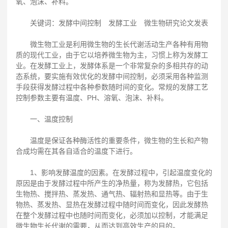
氧、泡沫、补料。
关键词：发酵中间控制 发酵工业 微生物研究论文发表
微生物工业是利用微生物的生长代谢活动生产各种有用物
质的现代工业，由于它以培养微生物为主，习惯上称为发酵工
业。在发酵工业上，发酵体系是一个非常复杂的多相共存的动
态系统，要实施有效优化的发酵中间控制，必须采用各种监测
手段获得发酵过程中各种参数随时间的变化。常规的发酵工艺
控制参数主要有温度、PH、溶氧、泡沫、补料。
一、温度控制
温度是保证各种酶活性的重要条件，微生物的生长和产物
合成均需在其各自适合的温度下进行。
1、影响发酵温度的因素。在发酵过程中，引起温度变化的
原因是由于发酵过程中所产生的净热量，称为发酵热，它包括
生物热、搅拌热、蒸发热、通气热、辐射热和显热等。由于生
物热、蒸发热、显热在发酵过程中随时间而变化，因此发酵热
在整个发酵过程中也随时间而变化，必须加以控制，才能满足
微生物生长代谢的需要，从而达到高效生产的目的。