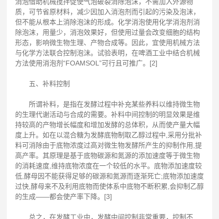
消泡借助机械搅拌促使气泡破裂消除泡沫，不需加入外源物
质，可节省原材料，减少因加入消泡剂而引起的污染及泡沫，
但不能从根本上消除泡沫的形成。化学消泡使用化学消泡剂消
除泡沫，用量少，消泡效果好，但使用过量会改变细胞的结构
形态，影响微生物生理、产物合成等。因此，宜使用机械方法
与化学方法联合控制泡沫。试验表明，在啤酒工业中结合机械
方法使用消泡剂“FOAMSOL”可行且可推广。[2]
五、补料控制
所谓补料，是指在发酵过程中补充某些养料以维持微生物
的生理代谢活动与合成的需要。补料中间控制的明显效果是维
持较高的产物增长幅度和增加发酵的总体积，从而使产量大幅
度上升。如在以混合糖为发酵底物制取乙醇过程中,采用分批补
料可消除由于底物浓度过高对微生物发酵所产生的抑制作用,提
高产率。其原理是基于底物碳源和氮源的添加速度等于微生物
的消耗速度,维持底物浓度在一个较低的水平。底物添加速度较
低,酵母因不能获得足够的碳源和氮源而逐渐死亡;底物添加速度
过快,酵母来不及利用底物而使体系中底物不断积累,会抑制乙醇
的生成——都会使产率下降。[3]
总之，在发酵工业中，发酵中间控制非常重要，控制不