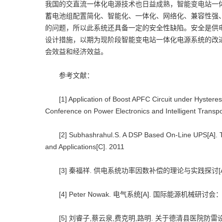
我国的交直流一体化电源技术也日益成熟，智能变电站一
蓄电池组配置简化、智能化、一体化、网络化、兼容性强
的问题，所以此系统还具备一定的安全性缺陷。安全是供
设计措施，以期为现阶段智能变电站一体化电源系统的改
会效益和经济效益。
参考文献：
[1] Application of Boost APFC Circuit under Hysteresi
Conference on Power Electronics and Intelligent Transp
[2] Subhashrahul.S. A DSP Based On-Line UPS[A]. The
and Applications[C]. 2011
[3] 秦福祥. 供电系统功率因数补偿的理论与实践探讨[A].
[4] Peter Nowak. 电气系统[A]. 国际能源机械研讨
[5] 刘睿子,蔡云泉,费克明,路明. 关于德清县医院防雷设