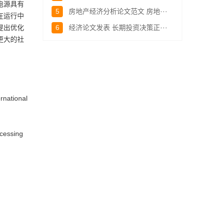
电源具有
5
房地产经济分析论文范文 房地···
在运行中
提出优化
6
经济论文发表 长期投资决策正···
更大的社
rnational
cessing