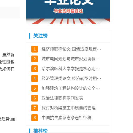
关注榜
1
经济师职称论文 国债适度规模···
。虽然智
2
城市电网规划与城市规划协调···
全性能也
3
哈尔滨医科大学学报是核心期···
及如何在
4
经济管理类论文 经济转型时期···
5
加强建筑工程结构设计的安全···
6
政治法律职称期刊发表
7
探讨对桥梁施工中质量的管理
8
中国抗生素杂志杂志社征稿
趋势,而
推荐榜