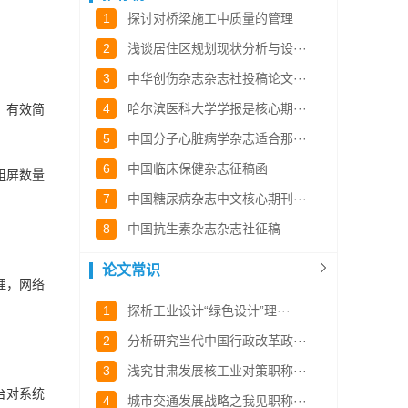
1
探讨对桥梁施工中质量的管理
2
浅谈居住区规划现状分析与设···
3
中华创伤杂志杂志社投稿论文···
4
哈尔滨医科大学学报是核心期···
，有效简
5
中国分子心脏病学杂志适合那···
6
中国临床保健杂志征稿函
组屏数量
7
中国糖尿病杂志中文核心期刊···
8
中国抗生素杂志杂志社征稿
论文常识
理，网络
1
探析工业设计“绿色设计”理···
2
分析研究当代中国行政改革政···
3
浅究甘肃发展核工业对策职称···
台对系统
4
城市交通发展战略之我见职称···