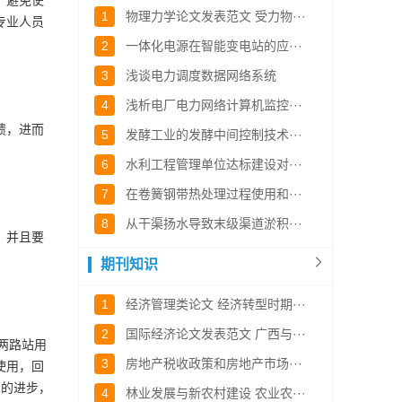
，避免使
1
物理力学论文发表范文 受力物···
专业人员
2
一体化电源在智能变电站的应···
3
浅谈电力调度数据网络系统
4
浅析电厂电力网络计算机监控···
馈，进而
5
发酵工业的发酵中间控制技术···
6
水利工程管理单位达标建设对···
7
在卷簧钢带热处理过程使用和···
8
从干渠扬水导致末级渠道淤积···
，并且要
期刊知识
1
经济管理类论文 经济转型时期···
2
国际经济论文发表范文 广西与···
两路站用
3
房地产税收政策和房地产市场···
使用，回
术的进步，
4
林业发展与新农村建设 农业农···