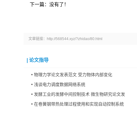
下一篇：没有了！
文章链接：http://568544.xyz/?zhidao/80.html
|
论文指导
•
物理力学论文发表范文 受力物体内部变化
•
浅谈电力调度数据网络系统
•
发酵工业的发酵中间控制技术 微生物研究论文发
•
在卷簧钢带热处理过程使用和实现自动控制系统