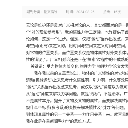
期刊分类：论文指导
时间：2024-08-26
点击：16次
无论是维护还是反对广义相对论的人，其实都面对的是一团
个“对的理论参考系”。我的惯性力学三定律，也许提供了此
论如何，这是一个进步。但是，仅把“运动”当作出发点，
与空间(距离)来定义的。用时间与空间来定义时间与空间
对它物的位置关系，而位置关系仅是物体属性对外关系体现
性的错误了。广义相对论还是正在“探索”过程中的不成熟
关键词：受力物体内部变化 物理力学 物理力学论文发
我在我以前的文章里说过，物体的广义惯性的对它物关系
运动(机械运动)上来思考什么惯性啊、引力啊、什么等效
“运动”关系当作出发点来思考，或仅以“运动”角度以为就
从“运动”角度来解决力学问题，就是“治标”，不是治本
不是属性本身。抛开了某物及某物的属性，而要解决属性
规什么坐标系(参考系)的变换来解决惯性及“引力”等问题
到体现其属性的另一个关系――力作用关系上来。就容易
我在此是在重新调整力学的思维方式。