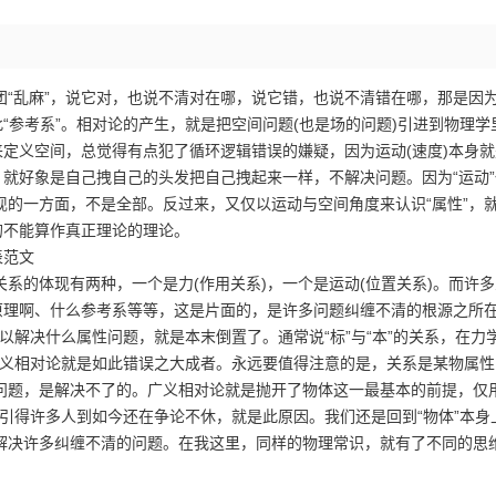
“乱麻”，说它对，也说不清对在哪，说它错，也说不清错在哪，那是因
“参考系”。相对论的产生，就是把空间问题(也是场的问题)引进到物理学
来定义空间，总觉得有点犯了循环逻辑错误的嫌疑，因为运动(速度)本身
，就好象是自己拽自己的头发把自己拽起来一样，不解决问题。因为“运动
的一方面，不是全部。反过来，又仅以运动与空间角度来认识“属性”，
的不能算作真正理论的理论。
表范文
的体现有两种，一个是力(作用关系)，一个是运动(位置关系)。而许多
原理啊、什么参考系等等，这是片面的，是许多问题纠缠不清的根源之所
可以解决什么属性问题，就是本末倒置了。通常说“标”与“本”的关系，在力
。广义相对论就是如此错误之大成者。永远要值得注意的是，关系是某物属
问题，是解决不了的。广义相对论就是抛开了物体这一最基本的前提，仅
，引得许多人到如今还在争论不休，就是此原因。我们还是回到“物体”本身
解决许多纠缠不清的问题。在我这里，同样的物理常识，就有了不同的思