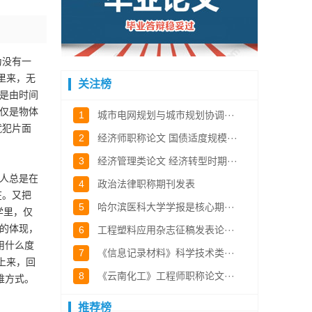
为没有一
里来，无
关注榜
就是由时间
”仅是物体
1
城市电网规划与城市规划协调···
就犯片面
2
经济师职称论文 国债适度规模···
3
经济管理类论文 经济转型时期···
人总是在
4
政治法律职称期刊发表
在。又把
5
哈尔滨医科大学学报是核心期···
学里，仅
性的体现，
6
工程塑料应用杂志征稿发表论···
用什么度
7
《信息记录材料》科学技术类···
上来，回
8
《云南化工》工程师职称论文···
维方式。
推荐榜