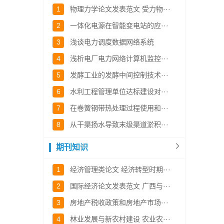
1
物理力学论文发表范文 受力物···
2
一体化电源在智能变电站的应···
3
浅谈电力调度数据网络系统
4
浅析电厂电力网络计算机监控···
5
发酵工业的发酵中间控制技术···
6
水利工程管理单位达标建设对···
7
在卷簧钢带热处理过程使用和···
8
从干渠扬水导致末级渠道淤积···
期刊知识
1
经济管理类论文 经济转型时期···
2
国际经济论文发表范文 广西与···
3
房地产税收政策和房地产市场···
4
林业发展与新农村建设 农业农···