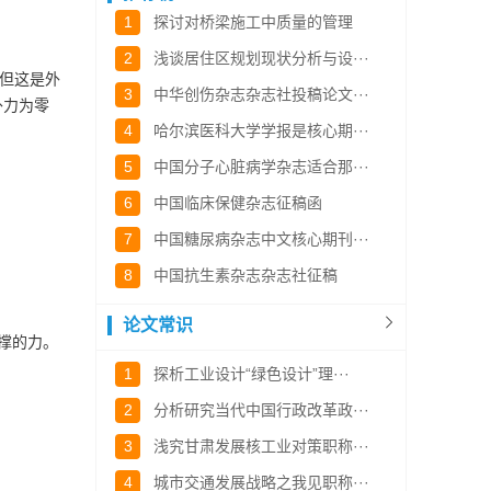
1
探讨对桥梁施工中质量的管理
2
浅谈居住区规划现状分析与设···
但这是外
3
中华创伤杂志杂志社投稿论文···
外力为零
4
哈尔滨医科大学学报是核心期···
5
中国分子心脏病学杂志适合那···
6
中国临床保健杂志征稿函
7
中国糖尿病杂志中文核心期刊···
8
中国抗生素杂志杂志社征稿
论文常识
撑的力。
1
探析工业设计“绿色设计”理···
2
分析研究当代中国行政改革政···
3
浅究甘肃发展核工业对策职称···
4
城市交通发展战略之我见职称···