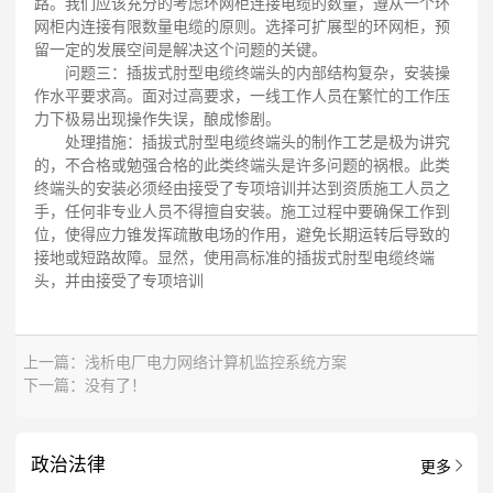
路。我们应该充分的考虑环网柜连接电缆的数量，遵从一个环
网柜内连接有限数量电缆的原则。选择可扩展型的环网柜，预
留一定的发展空间是解决这个问题的关键。
问题三：插拔式肘型电缆终端头的内部结构复杂，安装操
作水平要求高。面对过高要求，一线工作人员在繁忙的工作压
力下极易出现操作失误，酿成惨剧。
处理措施：插拔式肘型电缆终端头的制作工艺是极为讲究
的，不合格或勉强合格的此类终端头是许多问题的祸根。此类
终端头的安装必须经由接受了专项培训并达到资质施工人员之
手，任何非专业人员不得擅自安装。施工过程中要确保工作到
位，使得应力锥发挥疏散电场的作用，避免长期运转后导致的
接地或短路故障。显然，使用高标准的插拔式肘型电缆终端
头，并由接受了专项培训
上一篇：
浅析电厂电力网络计算机监控系统方案
下一篇：没有了！
政治法律
更多